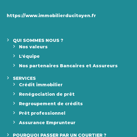
r
t
https://www.immobilierducitoyen.fr
i
c
QUI SOMMES NOUS ?
Nos valeurs
l
L’équipe
Nos partenaires Bancaires et Assureurs
e
SERVICES
Crédit immobilier
Renégociation de prêt
Regroupement de crédits
Prêt professionnel
Assurance Emprunteur
POURQUOI PASSER PAR UN COURTIER ?